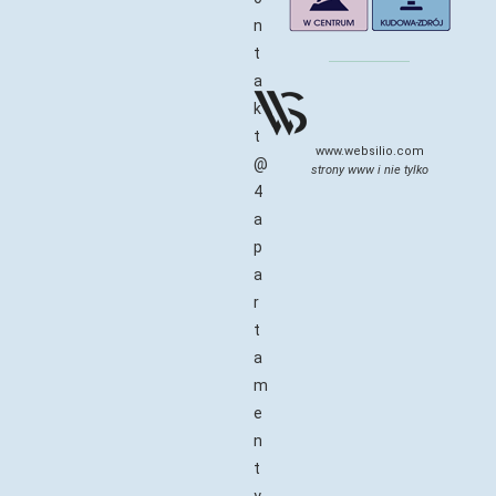
n
t
a
k
t
www.websilio.com
@
strony www i nie tylko
4
a
p
a
r
t
a
m
e
n
t