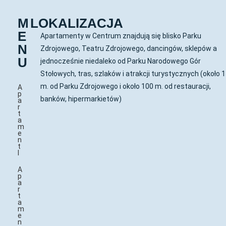
M
LOKALIZACJA
E
Apartamenty w Centrum znajdują się blisko Parku
N
Zdrojowego, Teatru Zdrojowego, dancingów, sklepów a
U
jednocześnie niedaleko od Parku Narodowego Gór
Stołowych, tras, szlaków i atrakcji turystycznych (około 
m. od Parku Zdrojowego i około 100 m. od restauracji,
A
p
banków, hipermarkietów)
a
r
t
a
m
e
n
t
I
A
p
a
r
t
a
m
e
n