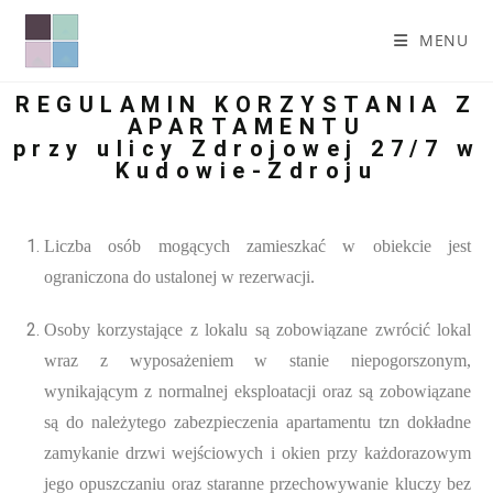
MENU
REGULAMIN KORZYSTANIA Z
APARTAMENTU
przy ulicy Zdrojowej 27/7 w
Kudowie-Zdroju
Liczba osób mogących zamieszkać w obiekcie jest
ograniczona do ustalonej w rezerwacji.
Osoby korzystające z lokalu są zobowiązane zwrócić lokal
wraz z wyposażeniem w stanie niepogorszonym,
wynikającym z normalnej eksploatacji oraz są zobowiązane
są do należytego zabezpieczenia apartamentu tzn dokładne
zamykanie drzwi wejściowych i okien przy każdorazowym
jego opuszczaniu oraz staranne przechowywanie kluczy bez