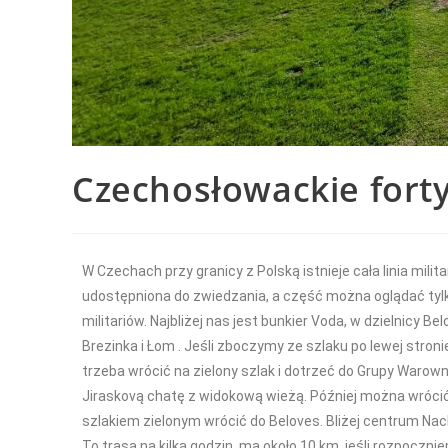
Czechosłowackie forty
W Czechach przy granicy z Polską istnieje cała linia mili
udostępniona do zwiedzania, a część można oglądać tylko 
militariów. Najbliżej nas jest bunkier Voda, w dzielnicy 
Brezinka i Łom . Jeśli zboczymy ze szlaku po lewej stroni
trzeba wrócić na zielony szlak i dotrzeć do Grupy Waro
Jiraskovą chatę z widokową wieżą. Później można wrócić ś
szlakiem zielonym wrócić do Beloves. Bliżej centrum Na
To trasa na kilka godzin, ma około 10 km, jeśli rozpoc