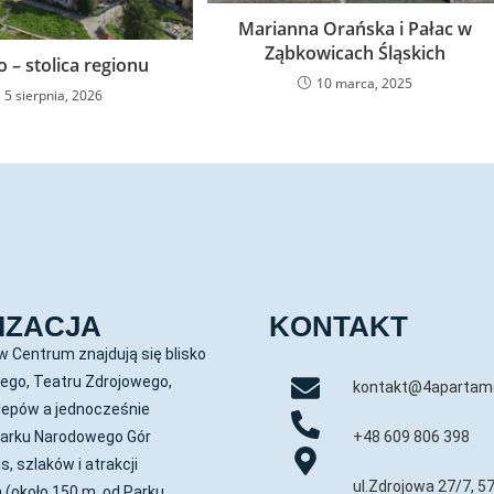
Marianna Orańska i Pałac w
Ząbkowicach Śląskich
 – stolica regionu
10 marca, 2025
5 sierpnia, 2026
IZACJA
KONTAKT
 Centrum znajdują się blisko
ego, Teatru Zdrojowego,
kontakt@4apartam
lepów a jednocześnie
Parku Narodowego Gór
+48 609 806 398
s, szlaków i atrakcji
ul.Zdrojowa 27/7, 
 (około 150 m. od Parku