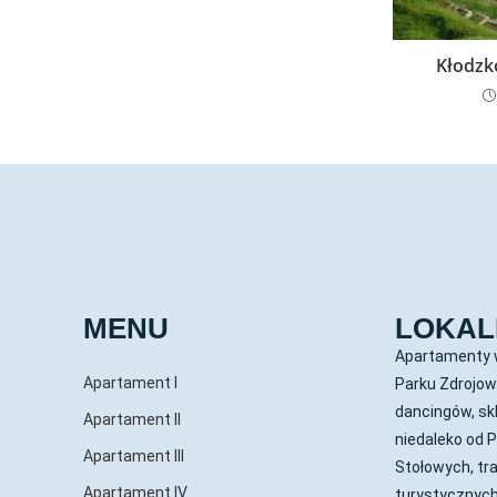
Kłodzko
MENU
LOKAL
Apartamenty w
Apartament I
Parku Zdrojow
dancingów, sk
Apartament II
niedaleko od 
Apartament III
Stołowych, tra
Apartament IV
turystycznych