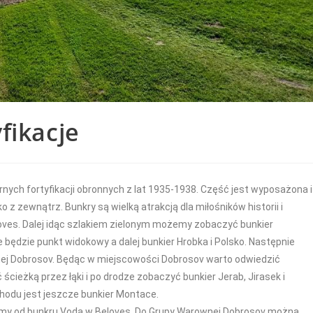
fikacje
tarnych fortyfikacji obronnych z lat 1935-1938. Część jest wyposażona i
z zewnątrz. Bunkry są wielką atrakcją dla miłośników historii i
Beloves. Dalej idąc szlakiem zielonym możemy zobaczyć bunkier
e będzie punkt widokowy a dalej bunkier Hrobka i Polsko. Następnie
wnej Dobrosov. Będąc w miejscowości Dobrosov warto odwiedzić
cieżką przez łąki i po drodze zobaczyć bunkier Jerab, Jirasek i
chodu jest jeszcze bunkier Montace.
zniemy od bunkru Voda w Beloves. Do Grupy Warownej Dobrosov można