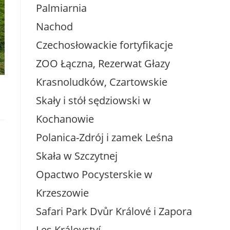
Palmiarnia
Nachod
Czechosłowackie fortyfikacje
ZOO Łączna, Rezerwat Głazy
Krasnoludków, Czartowskie
Skały i stół sędziowski w
Kochanowie
Polanica-Zdrój i zamek Leśna
Skała w Szczytnej
Opactwo Pocysterskie w
Krzeszowie
Safari Park Dvůr Králové i Zapora
Les Království