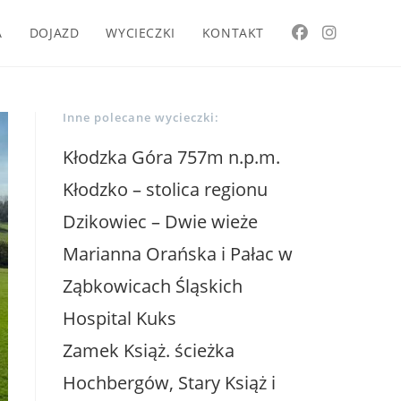
A
DOJAZD
WYCIECZKI
KONTAKT
Inne polecane wycieczki:
Kłodzka Góra 757m n.p.m.
Kłodzko – stolica regionu
Dzikowiec – Dwie wieże
Marianna Orańska i Pałac w
Ząbkowicach Śląskich
Hospital Kuks
Zamek Książ. ścieżka
Hochbergów, Stary Książ i