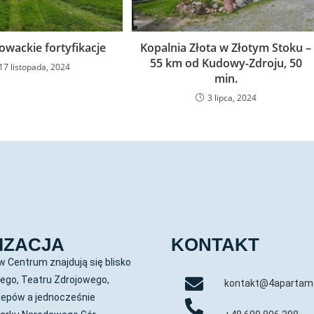
owackie fortyfikacje
Kopalnia Złota w Złotym Stoku –
55 km od Kudowy-Zdroju, 50
17 listopada, 2024
min.
3 lipca, 2024
IZACJA
KONTAKT
 Centrum znajdują się blisko
ego, Teatru Zdrojowego,
kontakt@4apartam
lepów a jednocześnie