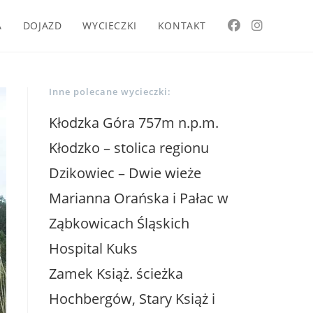
A
DOJAZD
WYCIECZKI
KONTAKT
Inne polecane wycieczki:
Kłodzka Góra 757m n.p.m.
Kłodzko – stolica regionu
Dzikowiec – Dwie wieże
Marianna Orańska i Pałac w
Ząbkowicach Śląskich
Hospital Kuks
Zamek Książ. ścieżka
Hochbergów, Stary Książ i