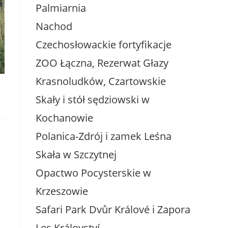
Palmiarnia
Nachod
Czechosłowackie fortyfikacje
ZOO Łączna, Rezerwat Głazy
Krasnoludków, Czartowskie
Skały i stół sędziowski w
Kochanowie
Polanica-Zdrój i zamek Leśna
Skała w Szczytnej
Opactwo Pocysterskie w
Krzeszowie
Safari Park Dvůr Králové i Zapora
Les Království