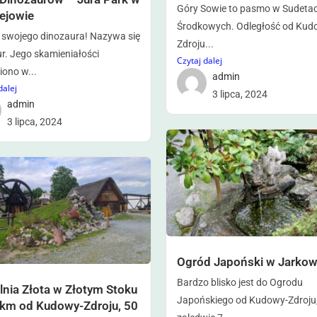
Góry Sowie to pasmo w Sudeta
ejowie
Środkowych. Odległość od Kud
swojego dinozaura! Nazywa się
Zdroju...
ur. Jego skamieniałości
Czytaj dalej
iono w...
admin
dalej
3 lipca, 2024
admin
3 lipca, 2024
Ogród Japoński w Jarkow
Bardzo blisko jest do Ogrodu
lnia Złota w Złotym Stoku
Japońskiego od Kudowy-Zdroju
 km od Kudowy-Zdroju, 50