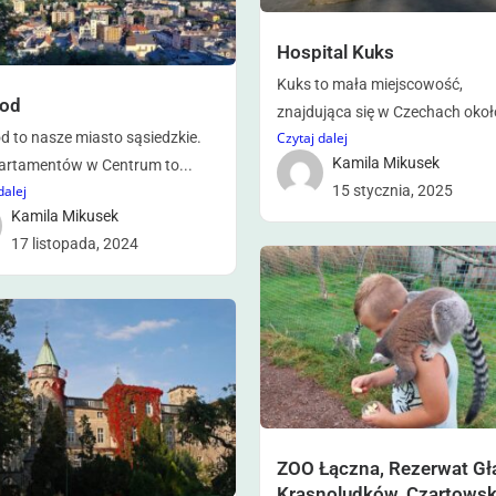
Hospital Kuks
Kuks to mała miejscowość,
od
znajdująca się w Czechach około
Czytaj dalej
 to nasze miasto sąsiedzkie.
Kamila Mikusek
artamentów w Centrum to...
15 stycznia, 2025
dalej
Kamila Mikusek
17 listopada, 2024
ZOO Łączna, Rezerwat Gł
Krasnoludków, Czartowsk