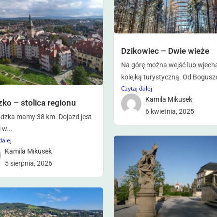
Dzikowiec – Dwie wieże
Na górę można wejść lub wjech
kolejką turystyczną. Od Bogusz
Czytaj dalej
Kamila Mikusek
ko – stolica regionu
6 kwietnia, 2025
odzka mamy 38 km. Dojazd jest
 w...
dalej
Kamila Mikusek
5 sierpnia, 2026