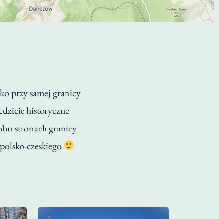
!
o przy samej granicy
dzicie historyczne
obu stronach granicy
 polsko-czeskiego