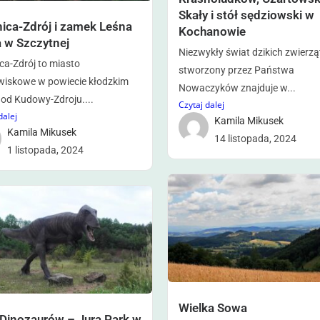
Skały i stół sędziowski w
nica-Zdrój i zamek Leśna
Kochanowie
a w Szczytnej
Niezwykły świat dzikich zwierzą
ca-Zdrój to miasto
stworzony przez Państwa
wiskowe w powiecie kłodzkim
Nowaczyków znajduje w...
od Kudowy-Zdroju....
Czytaj dalej
dalej
Kamila Mikusek
Kamila Mikusek
14 listopada, 2024
1 listopada, 2024
Wielka Sowa
 Dinozaurów – Jura Park w