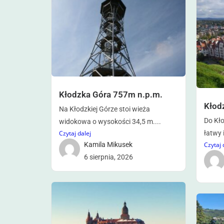
Kłodzka Góra 757m n.p.m.
Kłodz
Na Kłodzkiej Górze stoi wieża
Do Kł
widokowa o wysokości 34,5 m....
łatwy i
Czytaj dalej
Czytaj 
Kamila Mikusek
6 sierpnia, 2026