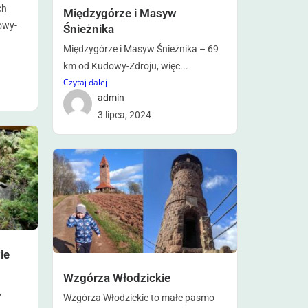
ch
Międzygórze i Masyw
owy-
Śnieżnika
Międzygórze i Masyw Śnieżnika – 69
km od Kudowy-Zdroju, więc...
Czytaj dalej
admin
3 lipca, 2024
ie
Wzgórza Włodzickie
,
Wzgórza Włodzickie to małe pasmo