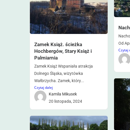
Nach
Nachod
Od Ap
Zamek Książ. ścieżka
Czytaj 
Hochbergów, Stary Książ i
Palmiarnia
Zamek Książ Wspaniała atrakcja
Dolnego Śląska, wizytówka
Wałbrzycha. Zamek, który...
Czytaj dalej
Kamila Mikusek
20 listopada, 2024