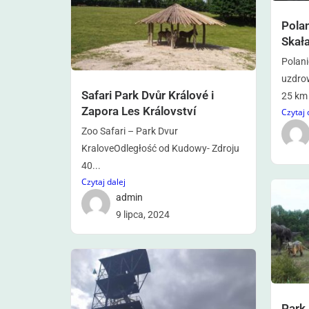
Pola
Skał
Polani
uzdro
Safari Park Dvůr Králové i
25 km 
Zapora Les Království
Czytaj 
Zoo Safari – Park Dvur
KraloveOdległość od Kudowy- Zdroju
40...
Czytaj dalej
admin
9 lipca, 2024
Park