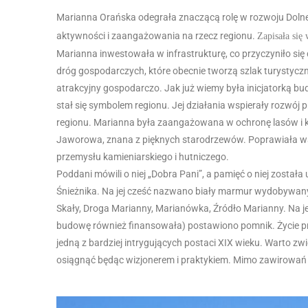
Marianna Orańska odegrała znaczącą rolę w rozwoju Dolneg
aktywności i zaangażowania na rzecz regionu.
Zapisała się 
Marianna inwestowała w infrastrukturę, co przyczyniło się
dróg gospodarczych, które obecnie tworzą szlak turystyczny,
atrakcyjny gospodarczo. Jak już wiemy była inicjatorką b
stał się symbolem regionu. Jej działania wspierały rozwój 
regionu. Marianna była zaangażowana w ochronę lasów i 
Jaworowa, znana z pięknych starodrzewów. Poprawiała waru
przemysłu kamieniarskiego i hutniczego.
Poddani mówili o niej „Dobra Pani”, a pamięć o niej zost
Śnieżnika. Na jej cześć nazwano biały marmur wydobywanyw 
Skały, Droga Marianny, Marianówka, Źródło Marianny. Na j
budowę również finansowała) postawiono pomnik. Życie pryw
jedną z bardziej intrygujących postaci XIX wieku. Warto z
osiągnąć będąc wizjonerem i praktykiem. Mimo zawirowań 