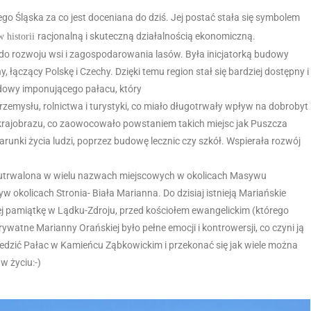
o Śląska za co jest doceniana do dziś. Jej postać stała się symbolem
racjonalną i skuteczną działalnością ekonomiczną.
w historii
 do rozwoju wsi i zagospodarowania lasów. Była inicjatorką budowy
 łączący Polskę i Czechy. Dzięki temu region stał się bardziej dostępny i
udowy imponującego pałacu, który
przemysłu, rolnictwa i turystyki, co miało długotrwały wpływ na dobrobyt
krajobrazu, co zaowocowało powstaniem takich miejsc jak Puszcza
nki życia ludzi, poprzez budowę lecznic czy szkół. Wspierała rozwój
ała utrwalona w wielu nazwach miejscowych w okolicach Masywu
okolicach Stronia- Biała Marianna. Do dzisiaj istnieją Mariańskie
ej pamiątkę w Lądku-Zdroju, przed kościołem ewangelickim (którego
atne Marianny Orańskiej było pełne emocji i kontrowersji, co czyni ją
wiedzić Pałac w Kamieńcu Ząbkowickim i przekonać się jak wiele można
w życiu:-)