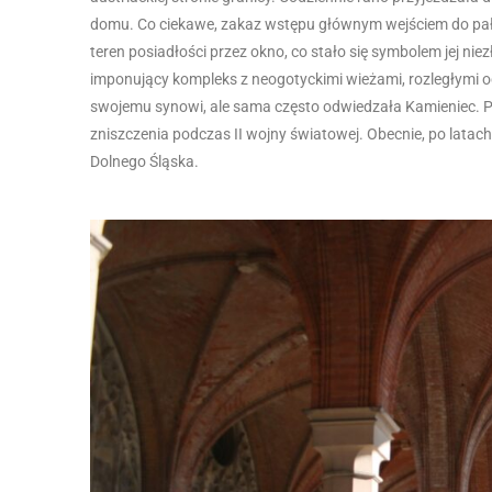
domu. Co ciekawe, zakaz wstępu głównym wejściem do pała
teren posiadłości przez okno, co stało się symbolem jej n
imponujący kompleks z neogotyckimi wieżami, rozległymi 
swojemu synowi, ale sama często odwiedzała Kamieniec. Po 
zniszczenia podczas II wojny światowej. Obecnie, po latac
Dolnego Śląska.