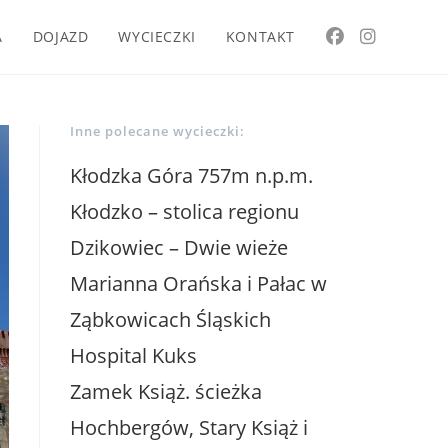
A
DOJAZD
WYCIECZKI
KONTAKT
Inne polecane wycieczki:
Kłodzka Góra 757m n.p.m.
Kłodzko – stolica regionu
Dzikowiec – Dwie wieże
Marianna Orańska i Pałac w
Ząbkowicach Śląskich
Hospital Kuks
Zamek Książ. ścieżka
Hochbergów, Stary Książ i