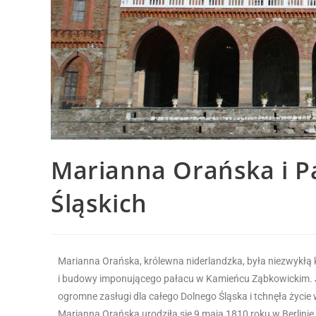
Marianna Orańska i P
Śląskich
Marianna Orańska, królewna niderlandzka, była niezwykłą 
i budowy imponującego pałacu w Kamieńcu Ząbkowickim. Jej 
ogromne zasługi dla całego Dolnego Śląska i tchnęła życie 
Marianna Orańska urodziła się 9 maja 1810 roku w Berlinie 