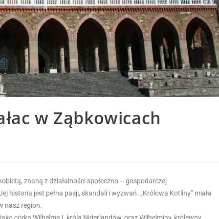
ałac w Ząbkowicach
kobietą, znaną z działalności społeczno – gospodarczej
historia jest pełna pasji, skandali i wyzwań. „Królowa Kotliny” miała
w nasz region.
jako córka Wilhelma I, króla Niderlandów, oraz Wilhelminy, królewny