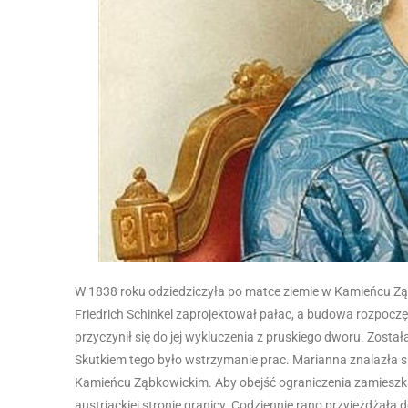
W 1838 roku odziedziczyła po matce ziemie w Kamieńcu Ząb
Friedrich Schinkel zaprojektował pałac, a budowa rozpocz
przyczynił się do jej wykluczenia z pruskiego dworu. Zosta
Skutkiem tego było wstrzymanie prac. Marianna znalazł
Kamieńcu Ząbkowickim. Aby obejść ograniczenia zamieszkał
austriackiej stronie granicy. Codziennie rano przyjeżdża