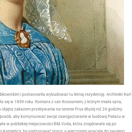
kowickim i postanowiła wybudować tu letnią rezydencję. Architekt Karl
ęła się w 1839 roku. Romans z van Rossumem, z którym miała syna,
ła objęta zakazem przebywania na terenie Prus dłużej niż 24 godziny.
a sposób, aby kontynuować swoje zaangażowanie w budowę Pałacu w
a w pobliskiej miejscowości Bílá Voda, która znajdowała się po
ła do Kamieńca, by nadzorować prace, a wieczorem wracała do swojego