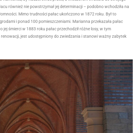
cu również nie powstrzymał jej determinacji – podobno wchodziła na
iezłomności. Mimo trudności pałac ukończono w 1872 roku. Był to
ogrodami i ponad 100 pomieszczeniami. Marianna przekazała pałac
jej śmierci w 1883 roku pałac przechodził różne losy, w tym
h renowacji, jest udostępniony do zwiedzania i stanowi ważny zabytek