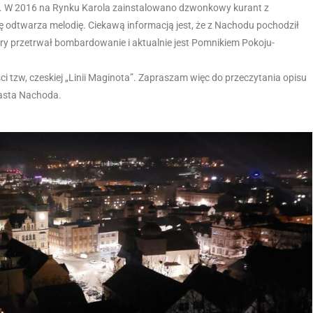
. W 2016 na Rynku Karola zainstalowano dzwonkowy kurant z
ę odtwarza melodię. Ciekawą informacją jest, że z Nachodu pochodził
tóry przetrwał bombardowanie i aktualnie jest Pomnikiem Pokoju-
tzw, czeskiej „Linii Maginota”. Zapraszam więc do przeczytania opisu
iasta Nachoda.