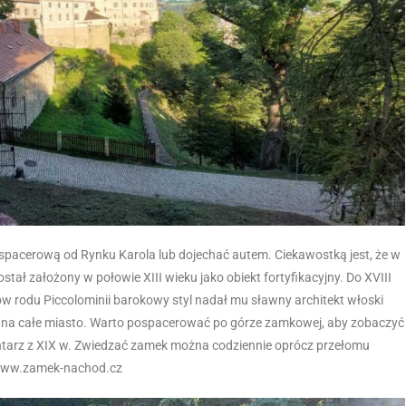
spacerową od Rynku Karola lub dojechać autem. Ciekawostką jest, że w
ał założony w połowie XIII wieku jako obiekt fortyfikacyjny. Do XVIII
 rodu Piccolominii barokowy styl nadał mu sławny architekt włoski
k na całe miasto. Warto pospacerować po górze zamkowej, aby zobaczyć
ntarz z XIX w. Zwiedzać zamek można codziennie oprócz przełomu
e: www.zamek-nachod.cz