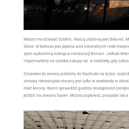
Miasto ma dziesięć dzielnic. Naszą ulubioną jest Beloves.
Słone. W Beloves jest pijalnia wód mineralnych i miłe miejs
zjeść wykwintną kolację w restauracji Bonato. Jednak Belo
i hipermarkety na szybkie zakupy np. w niedzielę, gdy zabra
Od jesieni do wiosny jeździmy do Nachodu na łyżwy- pojeźd
zimowy rekreacyjnie otwarty jest tylko w weekendy w okre
mieć korony. Warto sprawdzić godziny dostępności (verejnos
jeździć na otwarty basen. Można popływać, poopalać się 