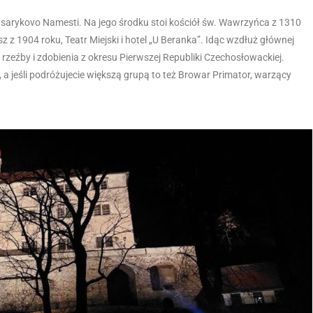
sarykovo Namesti. Na jego środku stoi kościół św. Wawrzyńca z 1310
z 1904 roku, Teatr Miejski i hotel „U Beranka”. Idąc wzdłuż głównej
rzeźby i zdobienia z okresu Pierwszej Republiki Czechosłowackiej.
jeśli podróżujecie większą grupą to też Browar Primator, warzący