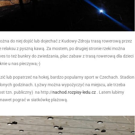
 Można do niej dojść lub dojechać z Kudowy-Zdroju trasą rowerową przez
ce relaksu z pyszną kawą. Za mostem, po drugiej stronie rzeki można
ves to też bunkry do zwiedzania, plac zabaw z trasą rowerową dla dzieci
knie u nas pieczywa;-)
zić lub popatrzeć na hokej, bardzo popularny sport w Czechach. Stadion
ślonych godzinach. Łyżwy można wypożyczyć na miejscu, ale trzeba
t tzn. publiczny) na http://
nachod.rozpisy-ledu.cz
. Latem lubimy
a nawet pograć w siatkówkę plażową.