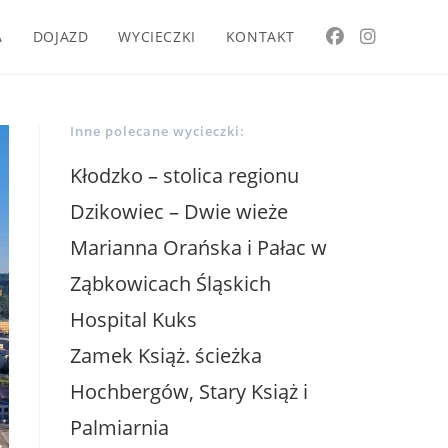
A
DOJAZD
WYCIECZKI
KONTAKT
Inne polecane wycieczki:
Kłodzko – stolica regionu
Dzikowiec – Dwie wieże
Marianna Orańska i Pałac w
Ząbkowicach Śląskich
Hospital Kuks
Zamek Książ. ścieżka
Hochbergów, Stary Książ i
Palmiarnia