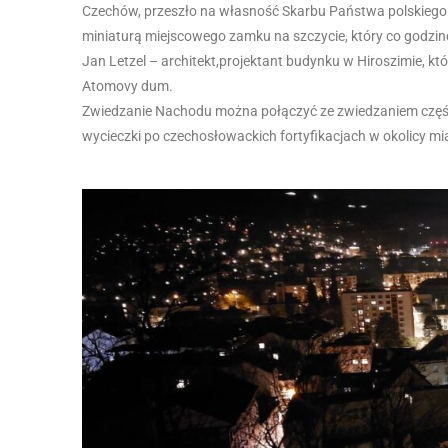
Czechów, przeszło na własność Skarbu Państwa polskiego
miniaturą miejscowego zamku na szczycie, który co godzin
Jan Letzel – architekt,projektant budynku w Hiroszimie, k
Atomovy dum.
Zwiedzanie Nachodu można połączyć ze zwiedzaniem części 
wycieczki po czechosłowackich fortyfikacjach w okolicy m