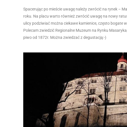
Spacerując po mieście uwagę należy zwrócić na rynek – Ma
roku. Na placu warto również zwrócić uwagę na nowy ratusz 
ulicy podziwiać można ciekawe kamienice, często bogate w 
Polecam zwiedzić Regionalne Muzeum na Rynku Masaryka, a 
piwo od 1872r. Można zwiedzać z degustacją:-)