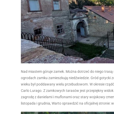
Nad miastem góruje zamek. Można dotrzeć do niego trasą 
ogrodach zamku zamieszkują niedźwiedzie. Gród gotycki zost
wieku był poddawany wielu przebudowom. W okresie rządów
Carlo Lurago. Z zamkowych tarasów jest przepiękny wido
zagrodę z danielami i muflonami oraz stary wojskowy cme
listopada i grudnia, Warto sprawdzić na oficjalnej stroni