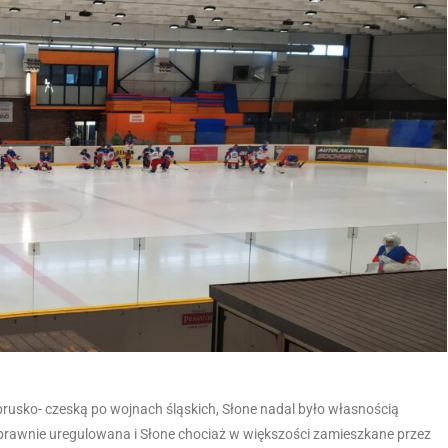
rusko- czeską po wojnach śląskich, Słone nadal było własnością
 prawnie uregulowana i Słone chociaż w większości zamieszkane przez