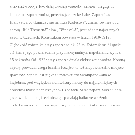
Niedaleko
Zoo
,
6 km dalej w miejscowości Te
š
nov
,
jest
piękna
kamienna zapora wodna,
przecinająca rzekę Łabę.
Zapora Les
Království, co tłumaczy się na „Las Królestwa”, znana również pod
nazwą „Bílá Třemešná” albo „Těšnovská”, jest jedną z najstarszych
zapór w Czechach.
K
onstrukcja powstała w latach 1910-1919.
G
łębokość zbiornika przy zaporze to ok. 28 m. Zbiornik ma długość
5,1 km, a jego powierzchnia przy maksymalnym napełnieniu wynosi
85 hektarów. Od 1923r przy zaporze działa elektrownia wodna. Koroną
zapory prowadzi droga lokalna lecz jest to też niepowtarzalne miejsce
spacerów. Zapora jest piękna i malowniczo wkomponowana w
krajobraz, pod względem architektury należy do najpiękniejszych
obiektów hydrotechnicznych w
Czechach.
Sama zapora, wieże i dom
pracownika obsługi technicznej sprawiają bajkowe wrażenie
dodatkowo wzmocnione zaporowym jeziorem i okolicznymi lasami.