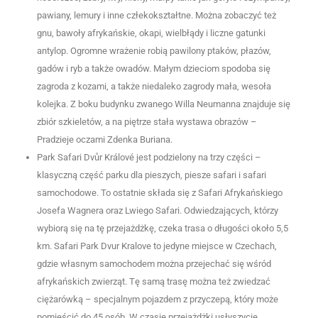
pawiany, lemury i inne człekokształtne. Można zobaczyć też
gnu, bawoły afrykańskie, okapi, wielbłądy i liczne gatunki
antylop. Ogromne wrażenie robią pawilony ptaków, płazów,
gadów i ryb a także owadów. Małym dzieciom spodoba się
zagroda z kozami, a także niedaleko zagrody mała, wesoła
kolejka. Z boku budynku zwanego Willa Neumanna znajduje się
zbiór szkieletów, a na piętrze stała wystawa obrazów –
Pradzieje oczami Zdenka Buriana.
P
ark Safari Dvůr Králové jest podzielony na trzy części –
klasyczną część parku dla pieszych, piesze safari i safari
samochodowe. To ostatnie składa się z Safari Afrykańskiego
Josefa Wagnera oraz Lwiego Safari. Odwiedzających, którzy
wybiorą się na tę przejażdżkę, czeka trasa o długości około 5,5
km.
Safari Park Dvur Kralove to jedyne miejsce w Czechach,
gdzie własnym samochodem można przejechać się wśród
afrykańskich zwierząt.
Tę samą trasę
można też zwiedzać
ciężarówk
ą
–
s
pecjal
nym
pojazdem
z przyczepą, który może
pomieścić do 45 osób. W czasie przejażdżki usłyszycie