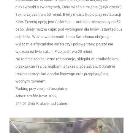
ciekawostki o zwierzętach, które właśnie mijacie
(język czeski)
.
Taki przejazd trwa 50 minut.
Bilety można kupić przy rest
a
uracji
Kibo.
Trzecią opcją jest
Safaribus –
autobus mieszczący do 52
osób,
Bilety można kupić pod wybiegiem dla lwów i stam
tą
d bus
odjeżdża. W
ażna
wiadomość-
trasa Saf
a
ri
busa obejmuje
wyłącznie afrykańskie safari
czyli połowę trasy
,
pojazd nie
wjeżdża na
lwie safari.
Przejazd trwa 20 minut.
Na terenie zoo są liczne restauracje, sklepiki ze słodkościami,
przekąskami i z pamiątkami a także place zabaw. Odpłatnie
można skorzystać z parku linowego oraz przepłynąć się
wodnym rowerem.
Parking przy zoo jest bezpłatny.
Adres: Štefánikova 1029,
544 01 Dvůr Králové nad Labem