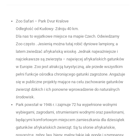
Zoo Safari – Park Dvur Kralove
Odległość od Kudowy- Zdroju 40 km.
Dla nas to wyjatkowe miejsce na mapie Czech. Odwiedzamy
Zoo często . Jesienią można tutaj robić dyniowe lampiony, a
latem zwiedzać afrykańską wioskę. Jednak najważniejsze i
najciekawsze są zwierzęta – najwięcej afrykańskich gatunków
w Europie. Zoo jest atrakcją turystyczną, ale przede wszystkim
pełni funkcje ośrodka chroniącego gatunki zagrożone. Angażuje
się w publiczne projekty mające na celu zachowanie gatunków
zwierząt dzikich i ich ponowne wprowadzenie do naturalnych
środowisk.
Park powstał w 1946 r. i zajmuje 72 ha wypełnione wolnymi
wybiegami, zagrodami, strumieniami wodnymi oraz pawilonami,
będącymi komfortowym miejscem zamieszkania dla dziesiątek
gatunków afrykańskich zwierząt. Są tu słonie afrykańskie,
nosorożce, zebry, lwy, hieny, małpy takie jak goryle i szympansy,