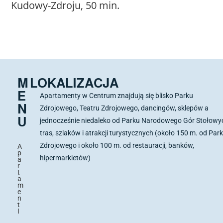
Kudowy-Zdroju, 50 min.
M
LOKALIZACJA
E
Apartamenty w Centrum znajdują się blisko Parku
N
Zdrojowego, Teatru Zdrojowego, dancingów, sklepów a
U
jednocześnie niedaleko od Parku Narodowego Gór Stołowy
tras, szlaków i atrakcji turystycznych (około 150 m. od Par
Zdrojowego i około 100 m. od restauracji, banków,
A
p
hipermarkietów)
a
r
t
a
m
e
n
t
I