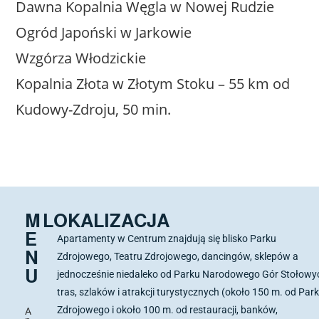
Dawna Kopalnia Węgla w Nowej Rudzie
Ogród Japoński w Jarkowie
Wzgórza Włodzickie
Kopalnia Złota w Złotym Stoku – 55 km od
Kudowy-Zdroju, 50 min.
M
LOKALIZACJA
E
Apartamenty w Centrum znajdują się blisko Parku
N
Zdrojowego, Teatru Zdrojowego, dancingów, sklepów a
U
jednocześnie niedaleko od Parku Narodowego Gór Stołowy
tras, szlaków i atrakcji turystycznych (około 150 m. od Par
Zdrojowego i około 100 m. od restauracji, banków,
A