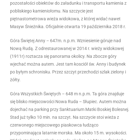
pozostałości obiektów do załadunku i transportu kamienia z
pobliskiego kamieniołomu. Na szczycie jest
piętnastometrowa wieża widokowa, z której widać nawet
Masyw Śnieżnika. Oficjalnie otwarta 19 października 2018 r.
Góra Świętej Anny – 647m. n.p.m. Wzniesienie góruje nad
Nową Rudą. Z odrestaurowanej w 2014 r. wieży widokowej
(1911r) roztacza się panorama okolicy. Na zbocze góry
wjechać można autem. Jest tam kosciół św. Anny i budynek
po byłym schronisku. Przez szczyt przechodzi szlak zielony i
żółty.
Góra Wszystkich Świętych – 648 m n.p.m. Ta góra znajduje
się blisko miejscowości Nowa Ruda – Słupiec. Autem można
dojechać na parking przy Sanktuarium Matki Boskiej Bolesnej.
Stad już tylko 10 min. na szczyt. Na szczycie stoi wieża z
czerwonego miejscowego piaskowca łudząco
przypominająca latarnie morska. Ma około 15 m. wysokości.