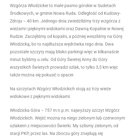
Wzgórza Włodzickie to małe pasmo górskie w Sudetach
Środkowych, w gminie Nowa Ruda. Odległość od Kudowy-
Zdroju – 40 km. Jednego dnia zwiedziliśmy trzy wzgórza z
wieżami i pięknymi widokami oraz Dawną Kopalnie w Nowej
Rudzie. Zaczęliśmy od kopalni, a później weszliśmy na Górę
Włodzicką, bo to najdłuższa wędrówka tego dnia. Dwa
pozostałe szczyty mają blisko parkingi więc w kilkanaście
minut byliśmy u celu. Od Góry Świetej Anny do Góry
wszystkich Świetych prowadzi szlak, to tylko 3,5 km więc
także można się pokusić o spacer.
Na szczytach Wzgórz Włodzickich stoją az trzy wieże
widokowe z pięknymi widokami:
Włodzicka Góra – 757 m n.p.m. najwyższy szczyt Wzgórz
Włodzickich. Wejść mozna na niego zielonym lub czerwonym
szlakiem z miejscowości Świerki. My szlismy zielonym, od
stacji PKP, przez las. Na zboczu góry znajdują się