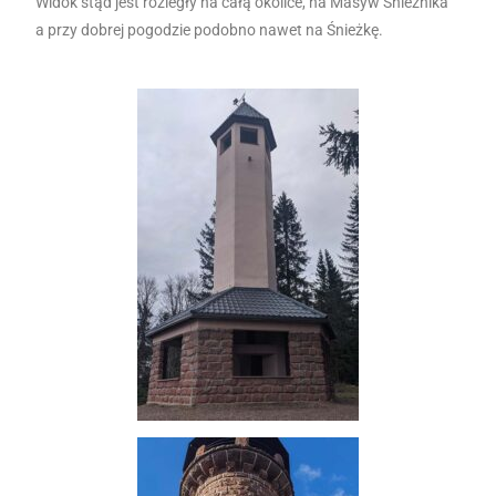
Widok stąd jest rozległy na całą okolice, na Masyw Śnieżnika
a przy dobrej pogodzie podobno nawet na Śnieżkę.